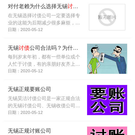
对付老赖为什么选择无锡
讨债
公司帮忙收账？
在无锡选择讨债公司一定要选择专
业的这能为后期减少很多麻烦，…
日期：2020-05-12
无锡
讨债
公司合法吗？为什么法制社会会有
讨债
公司
每到岁末年初，都有一些单位或个
人忙于讨债，有的亲朋好友齐上…
日期：2020-05-12
无锡正规要账公司
无锡昊洁讨债公司是一家正规合法
的无锡讨债公司、无锡收债公司…
日期：2020-05-12
无锡正规讨账公司