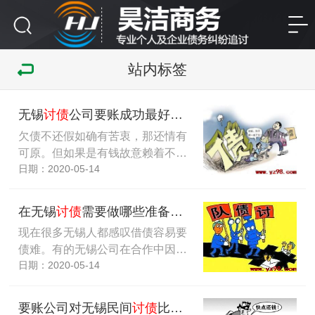
站内标签
无锡
讨债
公司要账成功最好能知道欠债人的短处
欠债不还假如确有苦衷，那还情有
可原。但如果是有钱故意赖着不…
日期：2020-05-14
在无锡
讨债
需要做哪些准备才能提高
讨债
成功率
现在很多无锡人都感叹借债容易要
债难。有的无锡公司在合作中因…
日期：2020-05-14
要账公司对无锡民间
讨债
比较有效合法的方法推荐