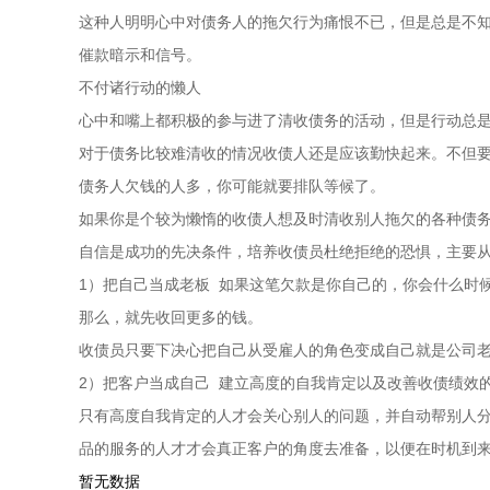
这种人明明心中对债务人的拖欠行为痛恨不已，但是总是不
催款暗示和信号。
不付诸行动的懒人
心中和嘴上都积极的参与进了清收债务的活动，但是行动总
对于债务比较难清收的情况收债人还是应该勤快起来。不但
债务人欠钱的人多，你可能就要排队等候了。
如果你是个较为懒惰的收债人想及时清收别人拖欠的各种债
自信是成功的先决条件，培养收债员杜绝拒绝的恐惧，主要
1）把自己当成老板 如果这笔欠款是你自己的，你会什么时
那么，就先收回更多的钱。
收债员只要下决心把自己从受雇人的角色变成自己就是公司
2）把客户当成自己 建立高度的自我肯定以及改善收债绩效
只有高度自我肯定的人才会关心别人的问题，并自动帮别人
品的服务的人才才会真正客户的角度去准备，以便在时机到
暂无数据