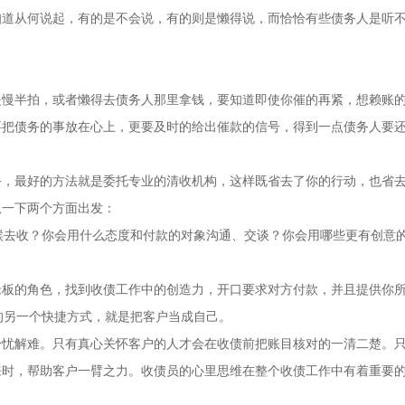
知道从何说起，有的是不会说，有的则是懒得说，而恰恰有些债务人是听
是慢半拍，或者懒得去债务人那里拿钱，要知道即使你催的再紧，想赖账
要把债务的事放在心上，更要及时的给出催款的信号，得到一点债务人要
务，最好的方法就是委托专业的清收机构，这样既省去了你的行动，也省
从一下两个方面出发：
候去收？你会用什么态度和付款的对象沟通、交谈？你会用哪些更有创意
老板的角色，找到收债工作中的创造力，开口要求对方付款，并且提供你
的另一个快捷方式，就是把客户当成自己。
分忧解难。只有真心关怀客户的人才会在收债前把账目核对的一清二楚。
来时，帮助客户一臂之力。收债员的心里思维在整个收债工作中有着重要