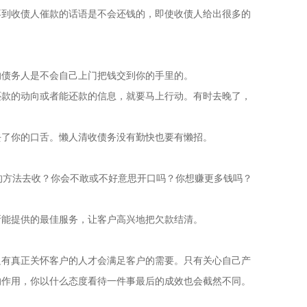
不到收债人催款的话语是不会还钱的，即使收债人给出很多的
的债务人是不会自己上门把钱交到你的手里的。
还款的动向或者能还款的信息，就要马上行动。有时去晚了，
去了你的口舌。懒人清收债务没有勤快也要有懒招。
的方法去收？你会不敢或不好意思开口吗？你想赚更多钱吗？
所能提供的最佳服务，让客户高兴地把欠款结清。
只有真正关怀客户的人才会满足客户的需要。只有关心自己产
的作用，你以什么态度看待一件事最后的成效也会截然不同。