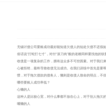
无锡讨债公司要账成功最好能知道欠债人的短处欠债不还假
俗话说“打蛇打七寸”，对付“滚刀肉”般的老赖同样要找他
收债是一项复杂的工作，拥有这众多不可控因素。对于我们
心被拒绝，最终导致收债无法成功。在我们训练中首先是要
惯，对于拖欠债款的债务人，懒则是收债人致命的弱点，不
哪些要账人成功率低？
心懒的人
这种人是比较心宽，对什么事都不放在心上，对于别人拖欠
嘴懒的人