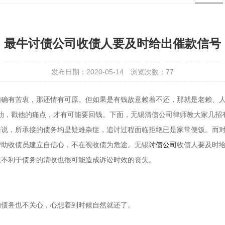
最牛讨债公司收债人要及时给出催款信号
发布日期：2020-05-14
浏览次数：
77
如确有苦衷，那还情有可原。但如果是有钱故意赖着不还，那就是老赖、
的软肋，戳他的痛点，才有可能要回钱。下面，无锡清债公司律师教大家几招
来说，所承接的债务均是疑难杂症，追讨过程面临拒绝已是家常便饭。而
帮助收债员建立自信心，不在视收债为危途。无锡
讨债公司
收债人要及时
但不利于债务的清收也很可能造成诉讼时效的丧失。
的债务也不关心，心想着到时候自然就还了。